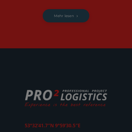
Mehr lesen
53°32’41.7″N 9°59’30.5″E